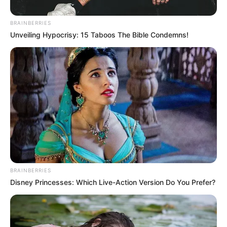
A törpék elhatározzák, hogy meglesik Hófehérkét,
amint este vetkőzik.
Egymás nyakába állnak, így a legfelső pont belát a
kulcslyukon.
Mondja, amit lát, a többiek föntről lefelé
továbbadják egymásnak: