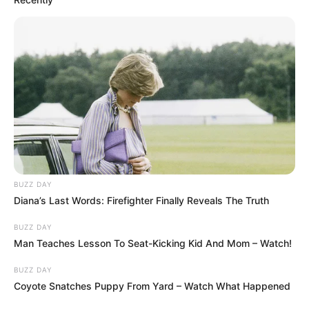
Egy TV előfizető panaszlevele a szolgáltatóhoz!
Az előfizető válaszán sírva röhögünk…
Kovács úr, végez Ön bármilyen rendszeres