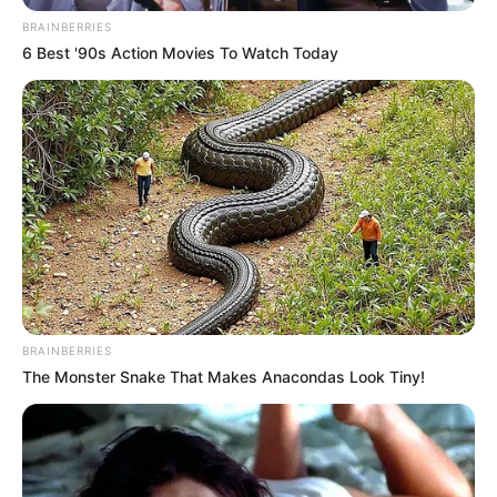
A gyerek vállat von:
– De lehet.
– Na és mégis hogyan? – kérdezi az apa egyre
gyanakvóbban.
A fiú teljes természetességgel felel:
– Amíg te nem voltál itthon, a szomszéd bácsi
gyakran átjött… és mindig adott ötezer forintot, ha
elbújtam.