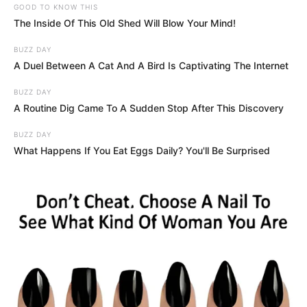
Egy TV előfizető panaszlevele a szolgáltatóhoz!
Az előfizető válaszán sírva röhögünk…
Kovács úr, végez Ön bármilyen rendszeres
testmozgást?
Szívem, bírod még erővel azt a mázsa fát?
Hallom a házibulimban…