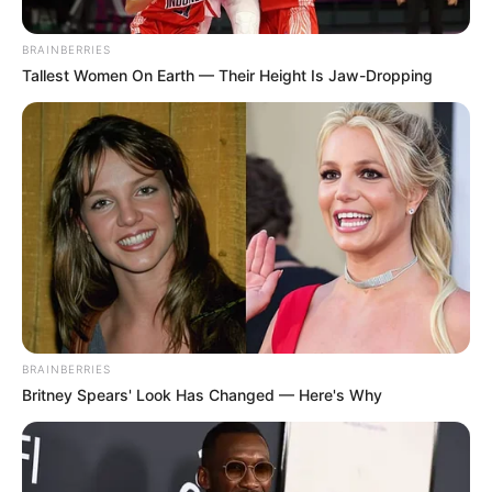
bújócskához?
Az üzletember hosszú üzleti út után végre hazaér.
Ahogy belép a kapun, meglátja a fiát, aki vidáman
teker egy vadonatúj biciklin.
Megáll, felhúzza a szemöldökét:
– Hát ezt meg honnan szerezted? Ez nem volt
olcsó… legalább százezer forint!
A fiú büszkén mosolyog:
– Én kerestem rá a pénzt!
– Ugyan már! – legyint az apa. – Mivel?
– Bújócskával.
Az apa hitetlenkedve néz rá:
– Ne viccelj már! Bújócskával nem lehet pénzt