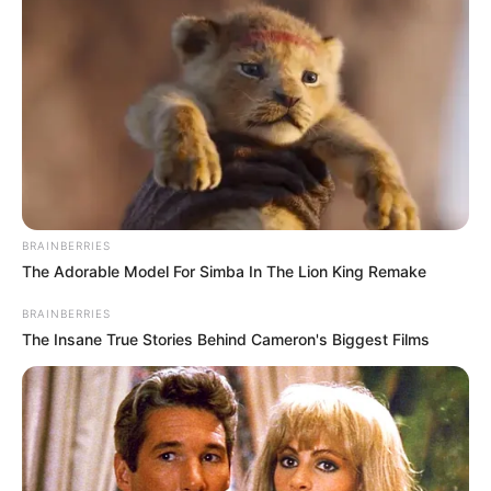
Egy TV előfizető panaszlevele a szolgáltatóhoz!
Az előfizető válaszán sírva röhögünk…
Kovács úr, végez Ön bármilyen rendszeres
testmozgást?
Szívem, bírod még erővel azt a mázsa fát?
Hallom a házibulimban…
A rendőr váratlanul hamarabb ér haza