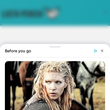
Skip
to
content
Máig emlékszem arra…