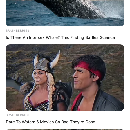
Egy TV előfizető panaszlevele a szolgáltatóhoz!
Az előfizető válaszán sírva röhögünk…
Kovács úr, végez Ön bármilyen rendszeres
testmozgást?
Szívem, bírod még erővel azt a mázsa fát?
Hallom a házibulimban…
A rendőr váratlanul hamarabb ér haza