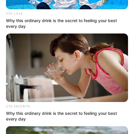
régi szekrényt?