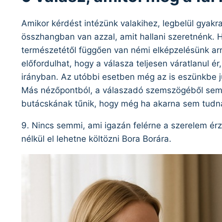
Amikor kérdést intézünk valakihez, legbelül gyakr
összhangban van azzal, amit hallani szeretnénk. H
természetétől függően van némi elképzelésünk arról
előfordulhat, hogy a válasza teljesen váratlanul ér
irányban. Az utóbbi esetben még az is eszünkbe jut
Más nézőpontból, a válaszadó szemszögéből sem r
butácskának tűnik, hogy még ha akarna sem tudna 
9. Nincs semmi, ami igazán felérne a szerelem érzé
nélkül el lehetne költözni Bora Borára.