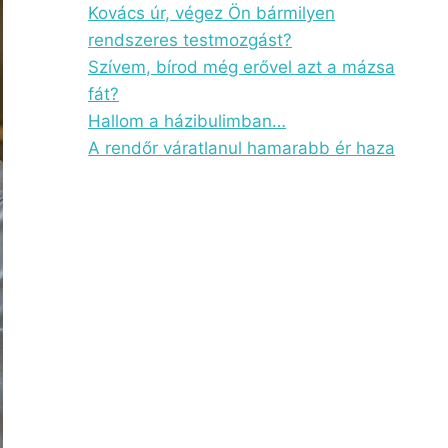
Kovács úr, végez Ön bármilyen
rendszeres testmozgást?
Szívem, bírod még erővel azt a mázsa
fát?
Hallom a házibulimban…
A rendőr váratlanul hamarabb ér haza