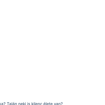
a? Talán neki is kilenc élete van?