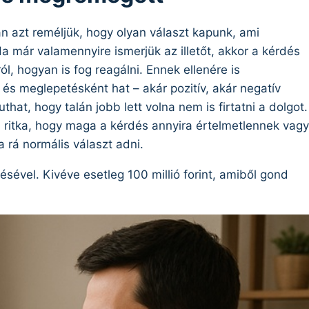
an azt reméljük, hogy olyan választ kapunk, ami
a már valamennyire ismerjük az illetőt, akkor a kérdés
, hogyan is fog reagálni. Ennek ellenére is
, és meglepetésként hat – akár pozitív, akár negatív
hat, hogy talán jobb lett volna nem is firtatni a dolgot.
itka, hogy maga a kérdés annyira értelmetlennek vagy
rá normális választ adni.
sével. Kivéve esetleg 100 millió forint, amiből gond