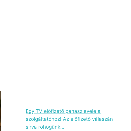
Egy TV előfizető panaszlevele a
szolgáltatóhoz! Az előfizető válaszán
sírva röhögünk…