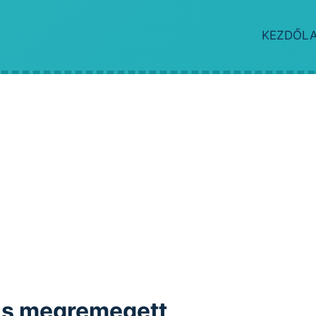
KEZDŐL
l is megremegett