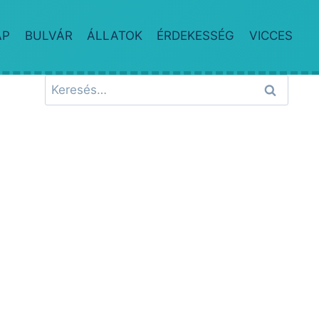
AP
BULVÁR
ÁLLATOK
ÉRDEKESSÉG
VICCES
Keresés: