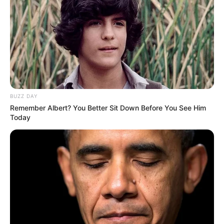
18 Szóval mégis léteznek unikornisok.