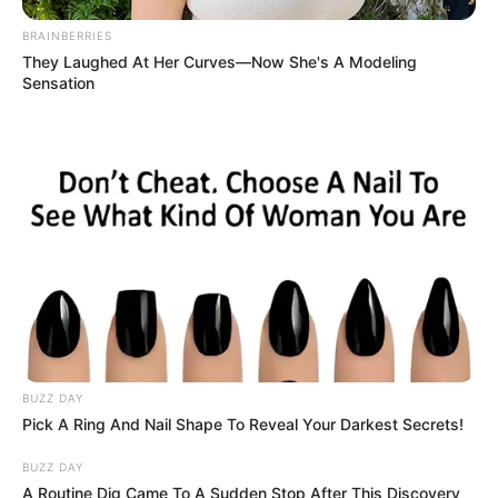
11 Nem tudjuk, hogy mi lehetett az alap koncepció,
de az az érzésünk, hogy nem sikerült.