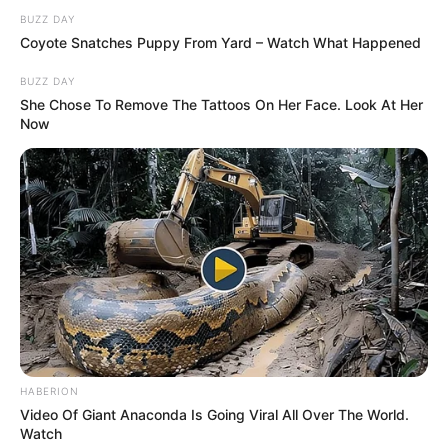
15 ,,Szeretnék úgy kinézni, mint egy spagetti.”