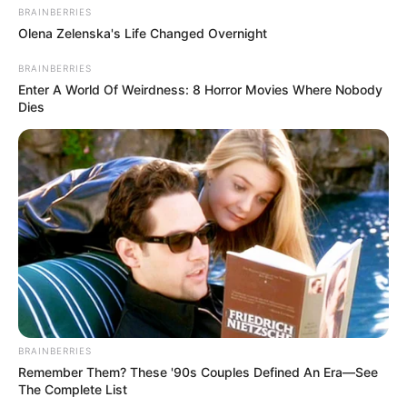
6 Nem tűnik túl boldognak a végeredménytől.