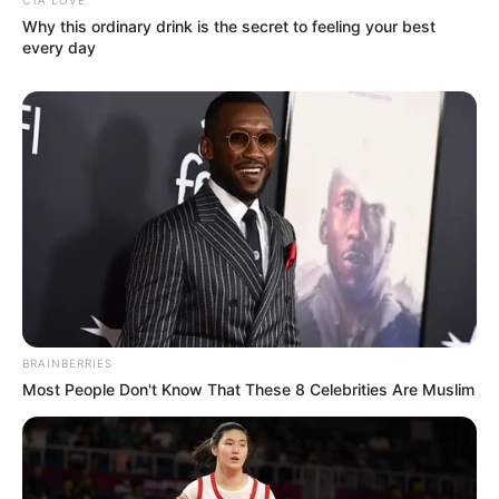
5 Amikor a fejednek melege van, de a tarkód fázik.