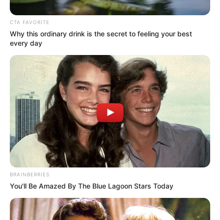
ideje lenne fodrászt
váltania
A hajvágás vagy festés sokak számára nagyon
kényes téma. Elővigyázatosak vagyunk vele, és
igyekszünk nem elkapkodni semmit. Aztán persze
vannak emberek, akik látszólag szeretnek
kísérletezni, mind a fodrászok, mind pedig a
frizurák terén. A Reddit felhasználók pedig
elkezdték összegyűjteni azokat az embereket,
akiknek a frizurái a leginkább meglepték őket. Mi
most ezek közül válogattunk és hoztuk el nektek a
20 legkülönlegesebb hajkoronát, akinek a
tulajdonosának mindenképpen el kellene
gondolkoznia egy esetleges fodrászváltáson.