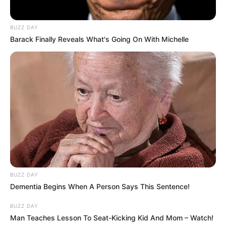
19 Szemmel látható, hogy hol merült le a hajvágó