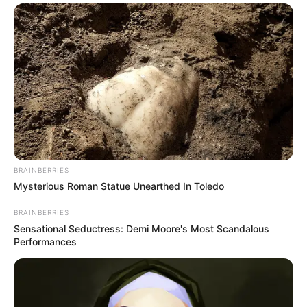
7 Talán egy mosómedve van ott hátul, nem tudjuk.