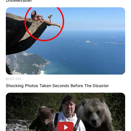
13 ,,A jobb halántékom néha fázik.”