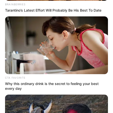
8 ,,Olyan frizurát szeretnék, amiről lerí, hogy tele
vagyok szeretettel.”