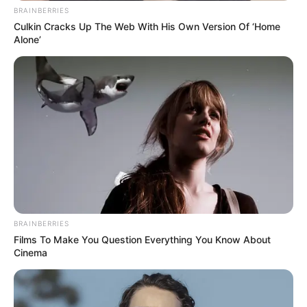
10 ,,Csak egy kis bojtot szeretnék a fejemre.”