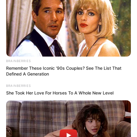
1 – ,,Szeretném, ha úgy néznék ki, mint egy tál.”
– ,,Ne is mondj többet!”