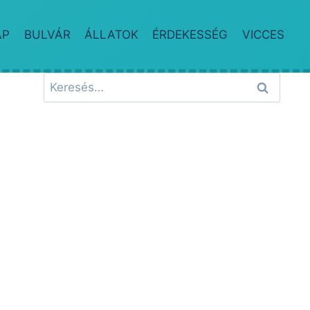
AP
BULVÁR
ÁLLATOK
ÉRDEKESSÉG
VICCES
Keresés: