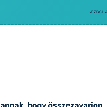
KEZDŐL
e annak, hogy összezavarjon