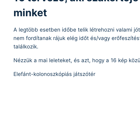
minket
A legtöbb esetben időbe telik létrehozni valami j
nem fordítanak rájuk elég időt és/vagy erőfeszíté
találkozik.
Nézzük a mai leleteket, és azt, hogy a 16 kép közül
Elefánt-kolonoszkópiás játszótér