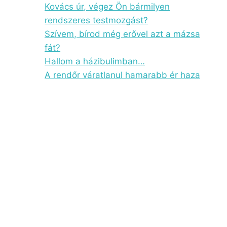
Kovács úr, végez Ön bármilyen
rendszeres testmozgást?
Szívem, bírod még erővel azt a mázsa
fát?
Hallom a házibulimban…
A rendőr váratlanul hamarabb ér haza