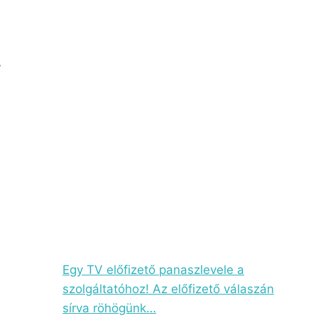
y
Egy TV előfizető panaszlevele a
szolgáltatóhoz! Az előfizető válaszán
sírva röhögünk…