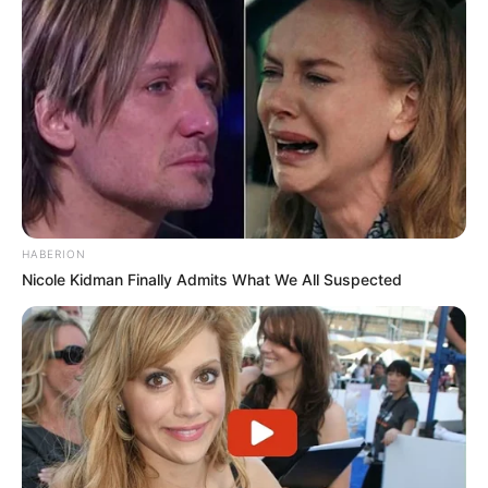
“20 perce nézem a meccset, miközben a lányom
azt hiszi, hogy játszik.”