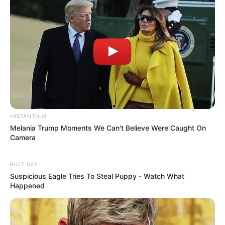
“A feleségemmel kedvenc tudósainknak öltöztünk:
Beaker és Dr. Bunsen Honeydew.”