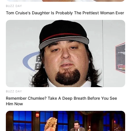
“A lányomtól kaptam karácsonyra.”