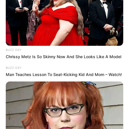
“A nagyszüleim így ünnepelték a hatvanadik
évfordulójukat.”