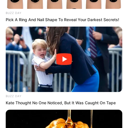
hogy az unalom nem lép
be a házadba, ha családod
van
Valószínűleg mindannyiunk családjában vannak
olyan emberek, akik szeretnek nevetési helyzeteket
teremteni maguk körül. És nem csak a gyerekek,
hanem a felnőttek is könnyen stand-up
komikusokká válhatnak, akik minden családi
összejövetelt igazi műsorrá varázsolnak.
Szerencsére a nevetés feléleszti az emberek
közötti kötelékeket, valamint távol tartja az
unalmat.