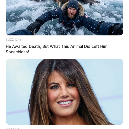
“Most jött rá, hogy van 23 dollárja!”