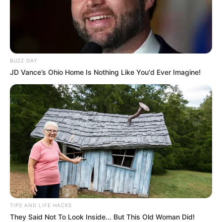
“A 2 éves lányom beleesett a frissen betonozott
felhajtóba”