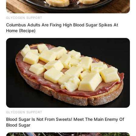
“A nővéreimmel beöltöztünk.”