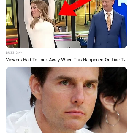
“Anyukám apámnak öltözött Halloweenre.”