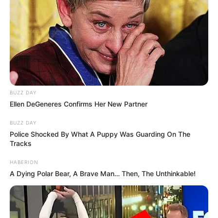
“A lányom talált egy kövületet, és karácsonykor
nekem adta.”