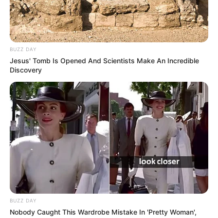
“Gyakorlok, hogy a lányom szép legyen.”