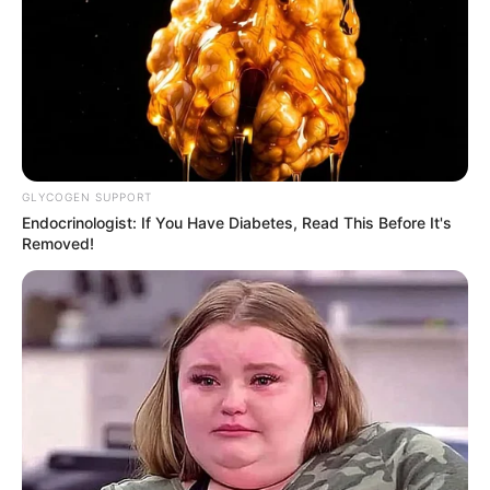
Szeretnénk, ha megnéznétek 15 olyan esetet,
amikor a család élete showműsorrá változott, ami
sokféle érzelmet hozott az embereknek.
“Egy másodpercre hátat fordítok, és ezt csinálja a
nadrágjával.”