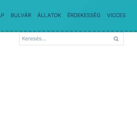
AP
BULVÁR
ÁLLATOK
ÉRDEKESSÉG
VICCES
Keresés: