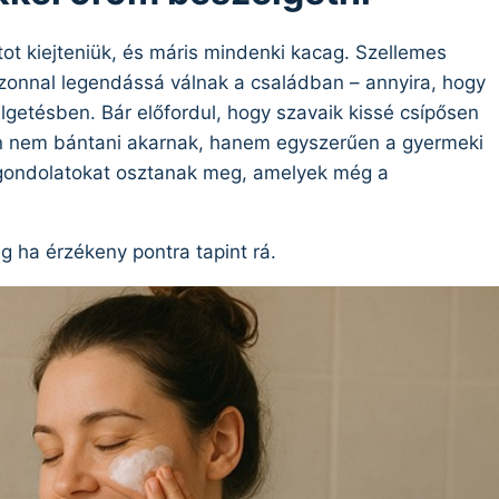
ot kiejteniük, és máris mindenki kacag. Szellemes
zonnal legendássá válnak a családban – annyira, hogy
getésben. Bár előfordul, hogy szavaik kissé csípősen
an nem bántani akarnak, hanem egyszerűen a gyermeki
cs gondolatokat osztanak meg, amelyek még a
eg ha érzékeny pontra tapint rá.