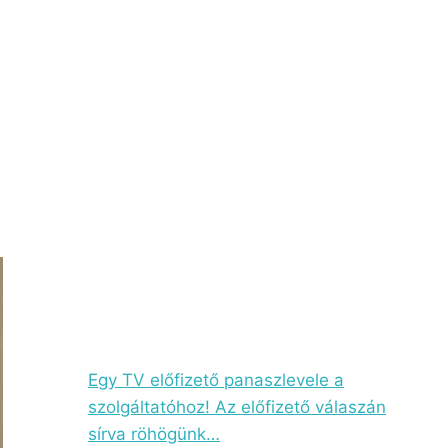
Egy TV előfizető panaszlevele a
szolgáltatóhoz! Az előfizető válaszán
sírva röhögünk…