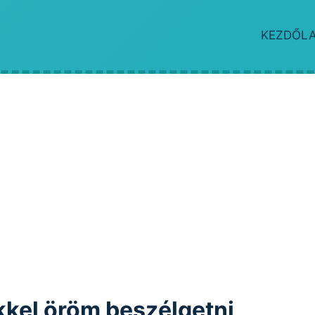
KEZDŐL
kkel öröm beszélgetni