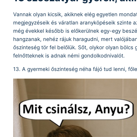
Vannak olyan kicsik, akiknek elég egyetlen mondat
megjegyzéseik és váratlan aranyköpéseik szinte a
még évekkel később is előkerülnek egy-egy beszél
hangzanak, nehéz rájuk haragudni, mert valójáb
őszinteség tör fel belőlük. Sőt, olykor olyan böl
felnőtteknek is adnak némi gondolkodnivalót.
13. A gyermeki őszinteség néha fájó tud lenni, fől