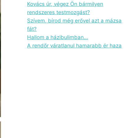
Kovács úr, végez Ön bármilyen
rendszeres testmozgást?
Szívem, bírod még erővel azt a mázsa
fát?
Hallom a házibulimban…
A rendőr váratlanul hamarabb ér haza