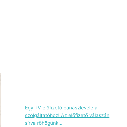
Egy TV előfizető panaszlevele a
szolgáltatóhoz! Az előfizető válaszán
sírva röhögünk…