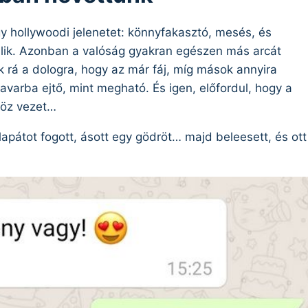
gy hollywoodi jelenetet: könnyfakasztó, mesés, és
álik. Azonban a valóság gyakran egészen más arcát
k rá a dologra, hogy az már fáj, míg mások annyira
zavarba ejtő, mint megható. És igen, előfordul, hogy a
höz vezet…
lapátot fogott, ásott egy gödröt… majd beleesett, és ott