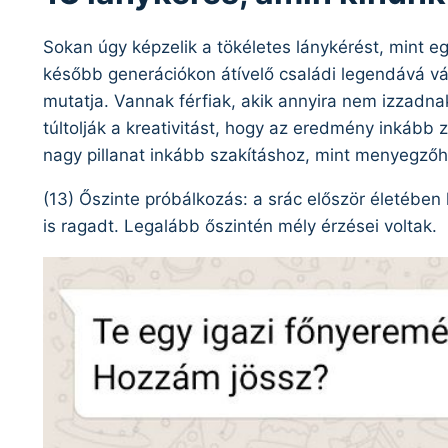
Sokan úgy képzelik a tökéletes lánykérést, mint e
később generációkon átívelő családi legendává v
mutatja. Vannak férfiak, akik annyira nem izzadna
túltolják a kreativitást, hogy az eredmény inkább 
nagy pillanat inkább szakításhoz, mint menyegző
(13) Őszinte próbálkozás: a srác először életében 
is ragadt. Legalább őszintén mély érzései voltak.