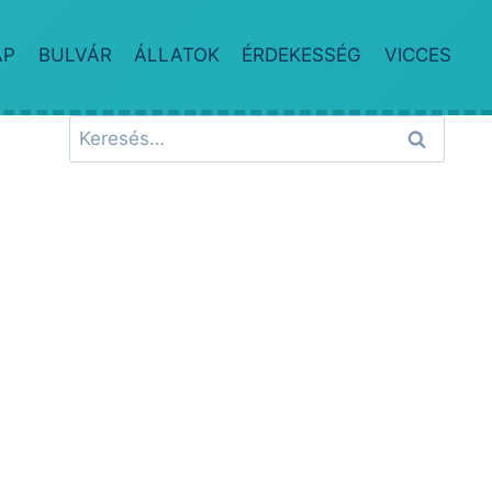
AP
BULVÁR
ÁLLATOK
ÉRDEKESSÉG
VICCES
Keresés: