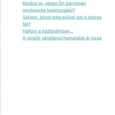
Kovács úr, végez Ön bármilyen
rendszeres testmozgást?
Szívem, bírod még erővel azt a mázsa
fát?
Hallom a házibulimban…
A rendőr váratlanul hamarabb ér haza