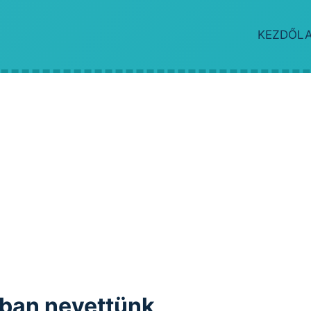
KEZDŐL
kban nevettünk